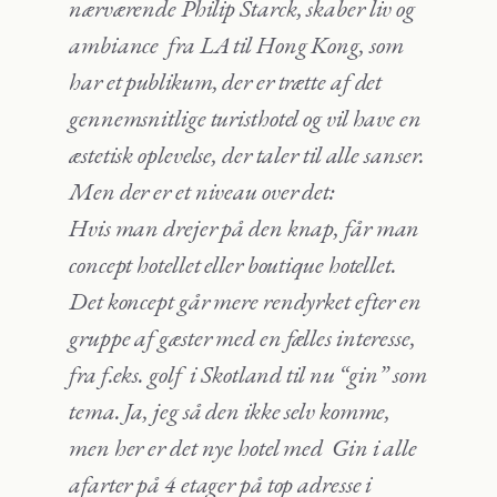
nærværende Philip Starck, skaber liv og
ambiance fra LA til Hong Kong, som
har et publikum, der er trætte af det
gennemsnitlige turisthotel og vil have en
æstetisk oplevelse, der taler til alle sanser.
Men der er et niveau over det:
Hvis man drejer på den knap, får man
concept hotellet eller boutique hotellet.
Det koncept går mere rendyrket efter en
gruppe af gæster med en fælles interesse,
fra f.eks. golf i Skotland til nu “gin” som
tema. Ja, jeg så den ikke selv komme,
men her er det nye hotel med Gin i alle
afarter på 4 etager på top adresse i