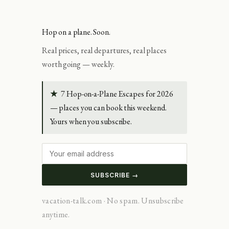
Hop on a plane. Soon.
Real prices, real departures, real places
worth going — weekly.
★
7 Hop-on-a-Plane Escapes for 2026
— places you can book this weekend.
Yours when you subscribe.
SUBSCRIBE →
vacation-talk.com · No spam. Unsubscribe
anytime.