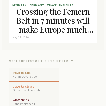
DENMARK
 · 
GERMANY
 · 
TRAVEL INSIGHTS
Crossing the Femern
Belt in 7 minutes will
make Europe much
closer connected
May 21, 2026
MEET THE REST OF THE LEISURE FAMILY
traveltalk.dk
Nordic travel guide
traveltalk.travel
Global travel inspiration
winetalk.dk
Dansk vinmagasin