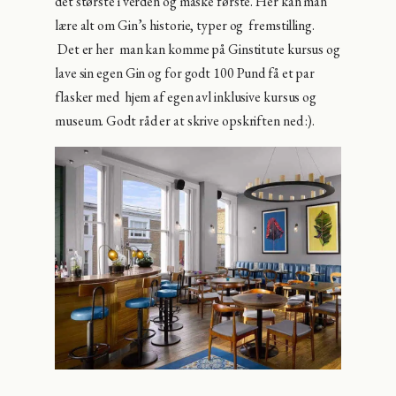
det største i verden og måske første. Her kan man
lære alt om Gin’s historie, typer og fremstilling.
Det er her man kan komme på Ginstitute kursus og
lave sin egen Gin og for godt 100 Pund få et par
flasker med hjem af egen avl inklusive kursus og
museum. Godt råd er at skrive opskriften ned :).