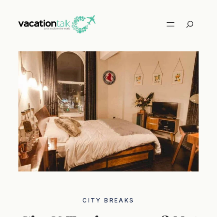
Skip
to
Search
content
CITY ​​BREAKS