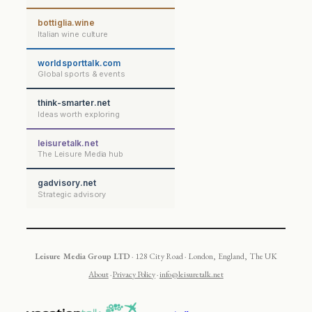
bottiglia.wine
Italian wine culture
worldsporttalk.com
Global sports & events
think-smarter.net
Ideas worth exploring
leisuretalk.net
The Leisure Media hub
gadvisory.net
Strategic advisory
Leisure Media Group LTD
· 128 City Road · London, England, The UK
About
·
Privacy Policy
·
info@leisuretalk.net